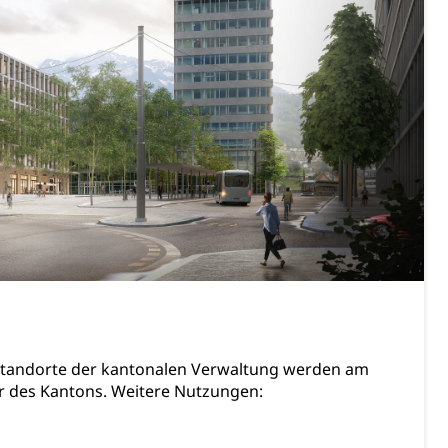
Konkursämter
sche Parteien, Grundfreiheiten, Pluralismus
 Vermögenssteuer, Verrechnungssteuer, Quellensteuer,
, Kirchensteuer, Gewerbesteuer, Vergnügungssteuer,
- und Kapitalsteuer
 Standorte der kantonalen Verwaltung werden am
ion
ger des Kantons. Weitere Nutzungen:
ehrsamt
Beschwerdestelle Spitäler