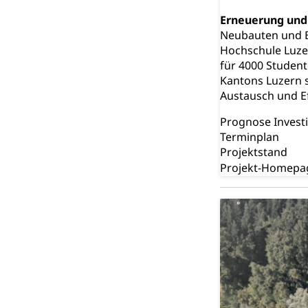
Erneuerung und
Neubauten und B
Hochschule Luze
für 4000 Student
Kantons Luzern 
Austausch und Ef
Prognose Inve
Terminpla
Projektsta
Projekt-H