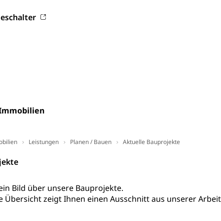
digung, Testament, Erbrecht, Erbschaft, Todesschein, Todesanzeige
eschalter
desbescheinigung
ienst, Militärdienstpflicht, Wehrpflicht, Berufssoldat, Militärdiens
tz, Wehrpflichtersatzabgabe
 Immobilien
weizer Armee
Erwerbsausfallentschädigung (WAS Luzer
schutz
bilien
Leistungen
Planen / Bauen
Aktuelle Bauprojekte
tz, Katastrophenhilfe, Polizei, Feuerwehr, Gesundheitswesen, tec
jekte
Führungsstab
 Sicherheit, öffentliche Ordnung
ein Bild über unsere Bauprojekte.
 Übersicht zeigt Ihnen einen Ausschnitt aus unserer Arbeit
Vorrat