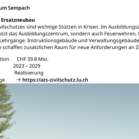
trum Sempach
ool
Richtplanung Kanton Luzern (ARE)
Raum und Wirts
 Ersatzneubau
ivilschutzes sind wichtige Stützen in Krisen. Im Ausbildun
nutzt das Ausbildungszentrum, sondern auch Feuerwehren, P
r Lehrgänge. Instruktionsgebäude und Verwaltungsgebäude
schaffen zusätzlichen Raum für neue Anforderungen an Ziv
ition CHF 39.8 Mio.
 2023 – 2029
d Realisierung
epage
https://azs-zivilschutz.lu.ch