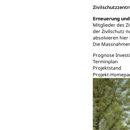
Zivilschutzzen
Raumdatenp
Erneuerung und
Mitglieder des Z
der Zivilschutz 
absolvieren hie
Die Massnahmen 
Prognose Invest
Terminplan
Projektstan
Projekt-Hom