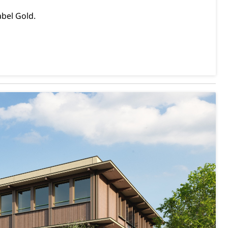
abel Gold.
ierung
rauszug, Kriminalität
PD)
schutz
tzbehörden im Kanton Luzern
schutz (GEO-Portal rawi)
Boden