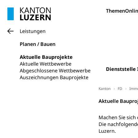
Hunde
Bestattung, Beer
Themen
Onlin
Ärztliche To
Leistungen
Sicherheit
Planen / Bauen
Armee
Aktuelle Bauprojekte
Militär, Militärd
Aktuelle Wettbewerbe
Wehrpflichtersa
Dienststelle
Abgeschlossene Wettbewerbe
Auszeichnungen Bauprojekte
Militär
Sch
Bevölkerungs
Kanton
FD
Immo
Katastrophenschu
Aktuelle Baupro
Kantonaler 
Polizei
Ordnungskräfte,
Machen Sie sich 
Die nachfolgende
Polizei
Versorgung
Luzern.
Vorratshaltung, 