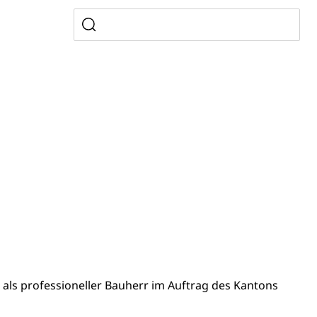
, Zivilstandsamt, Erben, Erbenliste
tverweigerer, Dienstverweigerer, Militärdienstverweigerung,
n)
hnische Betriebe, Alarmierung, Sirenentest
 als professioneller Bauherr im Auftrag des Kantons